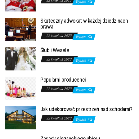
22 kwietnia 2020
Wyłącz
Skuteczny adwokat w każdej dziedzinach
prawa
22 kwietnia 2020
Wyłącz
Ślub i Wesele
22 kwietnia 2020
Wyłącz
Popularni producenci
22 kwietnia 2020
Wyłącz
Jak udekorować przestrzeń nad schodami?
22 kwietnia 2020
Wyłącz
Zasady eleganckiego ubioru