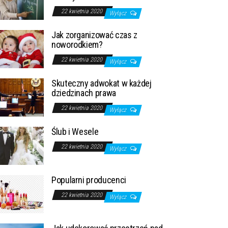
22 kwietnia 2020
Wyłącz
Jak zorganizować czas z
noworodkiem?
22 kwietnia 2020
Wyłącz
Skuteczny adwokat w każdej
dziedzinach prawa
22 kwietnia 2020
Wyłącz
Ślub i Wesele
22 kwietnia 2020
Wyłącz
Popularni producenci
22 kwietnia 2020
Wyłącz