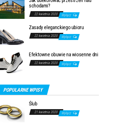
Jak udekorować przestrzeń nad
schodami?
22 kwietnia 2020
Wyłącz
Zasady eleganckiego ubioru
22 kwietnia 2020
Wyłącz
Efektowne obuwie na wiosenne dni
22 kwietnia 2020
Wyłącz
POPULARNE WPISY
Ślub
21 kwietnia 2020
Wyłącz