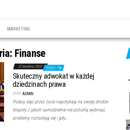
MARKETING
ria:
Finanse
22 kwietnia 2020
Wyłącz
Skuteczny adwokat w każdej
dziedzinach prawa
przez
ADMIN
Polacy idąc przez życie napotykają na swojej drodze
kłopoty z jakich samodzielnie nie potrafią wybrnąć,
problemy rozrastają się i gdy…